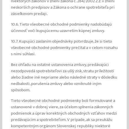
niektorých zákonov v znení zákona č. 284/2002 Z.z. v znení
neskorších predpisov a Zákona o ochrane spotrebiteľa pri
zásielkovom predaji.
10.6. Tieto všeobecné obchodné podmienky nadobúdajú
účinnosť voči kupujúcemu uzavretím kúpnej zmluvy.
10.7. Kupujúci zaslaním objednávky potvrdzuje, že si tieto
všeobecné obchodné podmienky prečítal a v celom rozsahu
s nimi súhlasí.
Bez ohľadu na ostatné ustanovenia zmluvy, predávajúci
nezodpovedá spotrebiteľovi za ušlý zisk, stratu príležitostí
alebo žiadne iné nepriame alebo následné straty v dôsledku
nedbalosti, porušenia zmluvy alebo vzniknuté iným
spôsobom.
Tieto všeobecné obchodné podmienky boli formulované a
ustanovené v dobrej viere, za účelom splnenia zákonných
podmienok a úprav korektných obchodných vzťahov medzi
predávajúcim a spotrebiteľom. V prípade, ak sa preukážu
kompetentným orgánom Slovenskej republiky niektoré