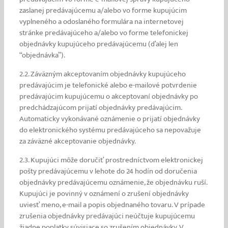
zaslanej predávajúcemu a/alebo vo forme kupujúcim
vyplneného a odoslaného formulára na internetovej
stránke predávajúceho a/alebo vo forme telefonickej
objednávky kupujúceho predávajúcemu (ďalej len
“objednávka”).
2.2. Záväzným akceptovaním objednávky kupujúceho
predávajúcim je telefonické alebo e-mailové potvrdenie
predávajúcim kupujúcemu o akceptovaní objednávky po
predchádzajúcom prijatí objednávky predávajúcim.
Automaticky vykonávané oznámenie o prijatí objednávky
do elektronického systému predávajúceho sa nepovažuje
za záväzné akceptovanie objednávky.
2.3. Kupujúci môže doručiť prostredníctvom elektronickej
pošty predávajúcemu v lehote do 24 hodín od doručenia
objednávky predávajúcemu oznámenie, že objednávku ruší.
Kupujúci je povinný v oznámení o zrušení objednávky
uviesť meno, e-mail a popis objednaného tovaru. V prípade
zrušenia objednávky predávajúci neúčtuje kupujúcemu
žiadne poplatky súvisiace so zrušením objednávky. V