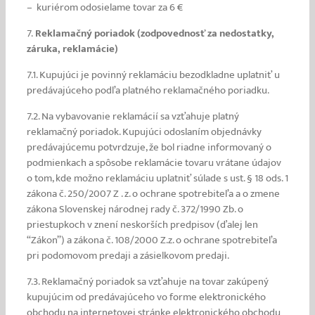
– kuriérom odosielame tovar za 6 €
7.
Reklamačný poriadok (zodpovednosť za nedostatky,
záruka, reklamácie)
7.1. Kupujúci je povinný reklamáciu bezodkladne uplatniť u
predávajúceho podľa platného reklamačného poriadku.
7.2. Na vybavovanie reklamácií sa vzťahuje platný
reklamačný poriadok. Kupujúci odoslaním objednávky
predávajúcemu potvrdzuje, že bol riadne informovaný o
podmienkach a spôsobe reklamácie tovaru vrátane údajov
o tom, kde možno reklamáciu uplatniť súlade s ust. § 18 ods. 1
zákona č. 250/2007 Z . z. o ochrane spotrebiteľa a o zmene
zákona Slovenskej národnej rady č. 372/1990 Zb. o
priestupkoch v znení neskorších predpisov (ďalej len
“Zákon”) a zákona č. 108/2000 Z.z. o ochrane spotrebiteľa
pri podomovom predaji a zásielkovom predaji.
7.3. Reklamačný poriadok sa vzťahuje na tovar zakúpený
kupujúcim od predávajúceho vo forme elektronického
obchodu na internetovej stránke elektronického obchodu