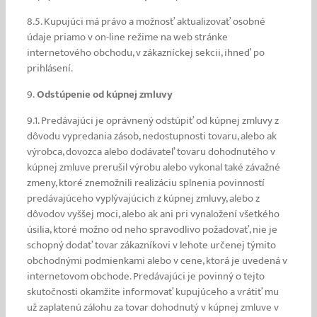
8.5. Kupujúci má právo a možnosť aktualizovať osobné
údaje priamo v on-line režime na web stránke
internetového obchodu, v zákazníckej sekcii, ihneď po
prihlásení.
9.
Odstúpenie od kúpnej zmluvy
9.1. Predávajúci je oprávnený odstúpiť od kúpnej zmluvy z
dôvodu vypredania zásob, nedostupnosti tovaru, alebo ak
výrobca, dovozca alebo dodávateľ tovaru dohodnutého v
kúpnej zmluve prerušil výrobu alebo vykonal také závažné
zmeny, ktoré znemožnili realizáciu splnenia povinností
predávajúceho vyplývajúcich z kúpnej zmluvy, alebo z
dôvodov vyššej moci, alebo ak ani pri vynaložení všetkého
úsilia, ktoré možno od neho spravodlivo požadovať, nie je
schopný dodať tovar zákazníkovi v lehote určenej týmito
obchodnými podmienkami alebo v cene, ktorá je uvedená v
internetovom obchode. Predávajúci je povinný o tejto
skutočnosti okamžite informovať kupujúceho a vrátiť mu
už zaplatenú zálohu za tovar dohodnutý v kúpnej zmluve v