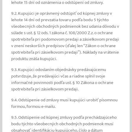
lehote 15 dní od oznámenia o odstúpení od zmluvy.
9.2. Kupujúci je oprávnený odstúpiť od kúpnej zmluvy v
lehote 14 dní od prevzatia tovaru podľa bodu 5 týchto
všeobecných obchodných podmienok bez udania dôvodu v
súlade s ust. § 12 ods. 1 zákona č. 108/2000 Z.z. o ochrane
spotrebiteľa pri podomovom predaji a zásielkovom predaji
v znení neskorších predpisov (ďalej len “Zákon o ochrane
spotrebiteľa pri zásielkovom predaji”).
Náklady na vrátenie
produktu znáša kupujúci.
9.3. Kupujúci odoslaním objednávky predávajúcemu
potvrdzuje, že predávajúci včas a riadne splnil svoje
informačné povinnosti podľa ust. § 10 Zákona o ochrane
spotrebiteľa pri zásielkovom predaji.
9.4. Odstúpenie od zmluvy musí kupujúci urobiť písomnou
formou, formou e-mailu.
9.5. Odstúpenie od kúpnej zmluvy podľa prechádzajúceho
bodu týchto všeobecných obchodných podmienok musí
obsahovať identifikáciu kupujúceho, číslo a dátum