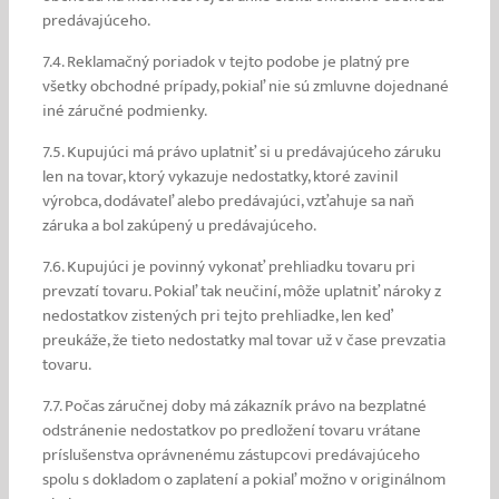
predávajúceho.
7.4. Reklamačný poriadok v tejto podobe je platný pre
všetky obchodné prípady, pokiaľ nie sú zmluvne dojednané
iné záručné podmienky.
7.5. Kupujúci má právo uplatniť si u predávajúceho záruku
len na tovar, ktorý vykazuje nedostatky, ktoré zavinil
výrobca, dodávateľ alebo predávajúci, vzťahuje sa naň
záruka a bol zakúpený u predávajúceho.
7.6. Kupujúci je povinný vykonať prehliadku tovaru pri
prevzatí tovaru. Pokiaľ tak neučiní, môže uplatniť nároky z
nedostatkov zistených pri tejto prehliadke, len keď
preukáže, že tieto nedostatky mal tovar už v čase prevzatia
tovaru.
7.7. Počas záručnej doby má zákazník právo na bezplatné
odstránenie nedostatkov po predložení tovaru vrátane
príslušenstva oprávnenému zástupcovi predávajúceho
spolu s dokladom o zaplatení a pokiaľ možno v originálnom