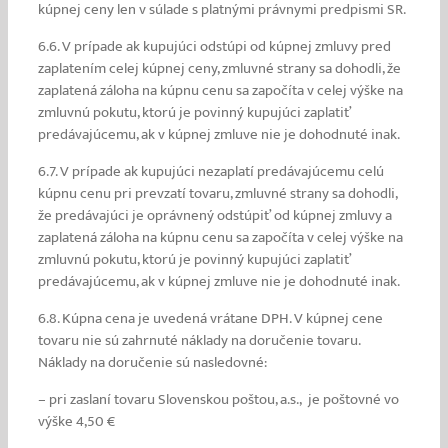
kúpnej ceny len v súlade s platnými právnymi predpismi SR.
6.6. V prípade ak kupujúci odstúpi od kúpnej zmluvy pred
zaplatením celej kúpnej ceny, zmluvné strany sa dohodli, že
zaplatená záloha na kúpnu cenu sa započíta v celej výške na
zmluvnú pokutu, ktorú je povinný kupujúci zaplatiť
predávajúcemu, ak v kúpnej zmluve nie je dohodnuté inak.
6.7. V prípade ak kupujúci nezaplatí predávajúcemu celú
kúpnu cenu pri prevzatí tovaru, zmluvné strany sa dohodli,
že predávajúci je oprávnený odstúpiť od kúpnej zmluvy a
zaplatená záloha na kúpnu cenu sa započíta v celej výške na
zmluvnú pokutu, ktorú je povinný kupujúci zaplatiť
predávajúcemu, ak v kúpnej zmluve nie je dohodnuté inak.
6.8. Kúpna cena je uvedená vrátane DPH. V kúpnej cene
tovaru nie sú zahrnuté náklady na doručenie tovaru.
Náklady na doručenie sú nasledovné:
– pri zaslaní tovaru Slovenskou poštou, a.s., je poštovné vo
výške 4,50 €