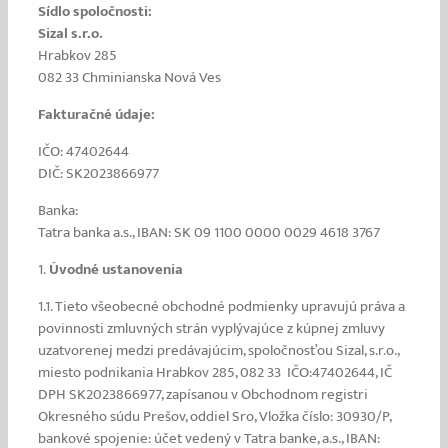
Sídlo spoločnosti:
Sizal
s.r.o.
Hrabkov 285
082 33 Chminianska Nová Ves
Fakturačné údaje:
IČO: 47402644
DIČ: SK2023866977
Banka:
Tatra banka a.s., IBAN: SK 09 1100 0000 0029 4618 3767
1.
Úvodné ustanovenia
1.1. Tieto všeobecné obchodné podmienky upravujú práva a
povinnosti zmluvných strán vyplývajúce z kúpnej zmluvy
uzatvorenej medzi predávajúcim, spoločnosťou Sizal, s.r.o.,
miesto podnikania Hrabkov 285, 082 33 IČO:47402644, IČ
DPH SK2023866977, zapísanou v Obchodnom registri
Okresného súdu Prešov, oddiel Sro, Vložka číslo: 30930/P,
bankové spojenie: účet vedený v Tatra banke, a.s., IBAN: