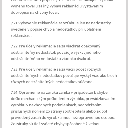
výmenu tovaru za iný, vybaví reklamáciu vystavením
dobropisu na chybný tovar.
7.21. Vybavenie reklamácie sa vzťahuje len na nedostatky
uvedené v popise chýb a nedostatkov pri uplatnení
reklamácie.
7.22. Pre účely reklamácie sa za viackrát opakovaný
odstrániteľný nedostatok považuje výskyt jedného
odstrániteľného nedostatku
viac ako dvakrát.
7.23. Pre účely reklamácie sa za väčší počet rôznych
odstrániteľných nedostatkov považuje výskyt viac ako troch
rôznych odstrániteľných nedostatkov súčasne.
7.24. Oprávnenie na záruku zaniká v prípade, že k chybe
došlo mechanickým poškodením výrobku, prevádzkovaním
výrobku v nevhodných podmienkach, nedodržaním
príslušných noriem zo strany spotrebiteľa alebo ak bol
prevedený zásah do výrobku inou než oprávnenou osobou.
Zo záruky sú tiež vyňaté chyby spôsobené živelnou