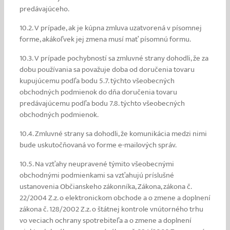
predávajúceho.
10.2. V prípade, ak je kúpna zmluva uzatvorená v písomnej
forme, akákoľvek jej zmena musí mať písomnú formu.
10.3. V prípade pochybností sa zmluvné strany dohodli, že za
dobu používania sa považuje doba od doručenia tovaru
kupujúcemu podľa bodu 5.7. týchto všeobecných
obchodných podmienok do dňa doručenia tovaru
predávajúcemu podľa bodu 7.8. týchto všeobecných
obchodných podmienok.
10.4. Zmluvné strany sa dohodli, že komunikácia medzi nimi
bude uskutočňovaná vo forme e-mailových správ.
10.5. Na vzťahy neupravené týmito všeobecnými
obchodnými podmienkami sa vzťahujú príslušné
ustanovenia Občianskeho zákonníka, Zákona, zákona č.
22/2004 Z.z. o elektronickom obchode a o zmene a doplnení
zákona č. 128/2002 Z.z. o štátnej kontrole vnútorného trhu
vo veciach ochrany spotrebiteľa a o zmene a doplnení