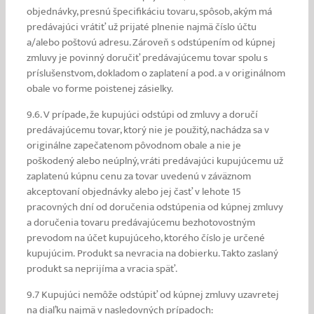
objednávky, presnú špecifikáciu tovaru, spôsob, akým má
predávajúci vrátiť už prijaté plnenie najmä číslo účtu
a/alebo poštovú adresu. Zároveň s odstúpením od kúpnej
zmluvy je povinný doručiť predávajúcemu tovar spolu s
príslušenstvom, dokladom o zaplatení a pod. a v originálnom
obale vo forme poistenej zásielky.
9.6. V prípade, že kupujúci odstúpi od zmluvy a doručí
predávajúcemu tovar, ktorý nie je použitý, nachádza sa v
originálne zapečatenom pôvodnom obale a nie je
poškodený alebo neúplný, vráti predávajúci kupujúcemu už
zaplatenú kúpnu cenu za tovar uvedenú v záväznom
akceptovaní objednávky alebo jej časť v lehote 15
pracovných dní od doručenia odstúpenia od kúpnej zmluvy
a doručenia tovaru predávajúcemu bezhotovostným
prevodom na účet kupujúceho, ktorého číslo je určené
kupujúcim.
Produkt sa nevracia na dobierku. Takto zaslaný
produkt sa neprijíma a vracia späť.
9.7
Kupujúci nemôže odstúpiť od kúpnej zmluvy uzavretej
na diaľku najmä v nasledovných prípadoch: