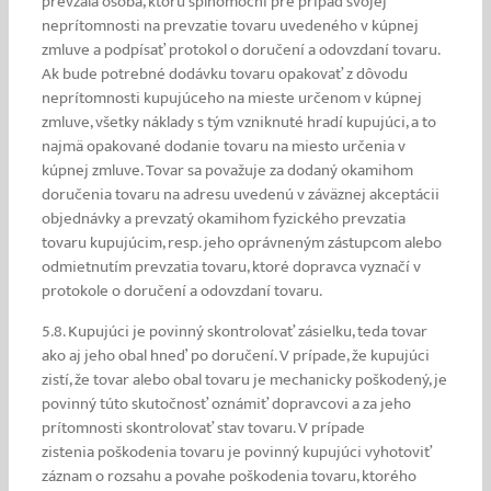
prevzala osoba, ktorú splnomocní pre prípad svojej
neprítomnosti na prevzatie tovaru uvedeného v kúpnej
zmluve a podpísať protokol o doručení a odovzdaní tovaru.
Ak bude potrebné dodávku tovaru opakovať z dôvodu
neprítomnosti kupujúceho na mieste určenom v kúpnej
zmluve, všetky náklady s tým vzniknuté hradí kupujúci, a to
najmä opakované dodanie tovaru na miesto určenia v
kúpnej zmluve. Tovar sa považuje za dodaný okamihom
doručenia tovaru na adresu uvedenú v záväznej akceptácii
objednávky a prevzatý okamihom fyzického prevzatia
tovaru kupujúcim, resp. jeho oprávneným zástupcom alebo
odmietnutím prevzatia tovaru, ktoré dopravca vyznačí v
protokole o doručení a odovzdaní tovaru.
5.8. Kupujúci je povinný skontrolovať zásielku, teda tovar
ako aj jeho obal hneď po doručení. V prípade, že kupujúci
zistí, že tovar alebo obal tovaru je mechanicky poškodený, je
povinný túto skutočnosť oznámiť dopravcovi a za jeho
prítomnosti skontrolovať stav tovaru. V prípade
zistenia poškodenia tovaru je povinný kupujúci vyhotoviť
záznam o rozsahu a povahe poškodenia tovaru, ktorého