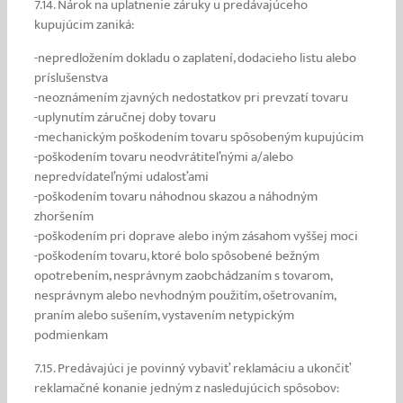
7.14. Nárok na uplatnenie záruky u predávajúceho
kupujúcim zaniká:
-nepredložením dokladu o zaplatení, dodacieho listu alebo
príslušenstva
-neoznámením zjavných nedostatkov pri prevzatí tovaru
-uplynutím záručnej doby tovaru
-mechanickým poškodením tovaru spôsobeným kupujúcim
-poškodením tovaru neodvrátiteľnými a/alebo
nepredvídateľnými udalosťami
-poškodením tovaru náhodnou skazou a náhodným
zhoršením
-poškodením pri doprave alebo iným zásahom vyššej moci
-poškodením tovaru, ktoré bolo spôsobené bežným
opotrebením, nesprávnym zaobchádzaním s tovarom,
nesprávnym alebo nevhodným použitím, ošetrovaním,
praním alebo sušením, vystavením netypickým
podmienkam
7.15. Predávajúci je povinný vybaviť reklamáciu a ukončiť
reklamačné konanie jedným z nasledujúcich spôsobov: