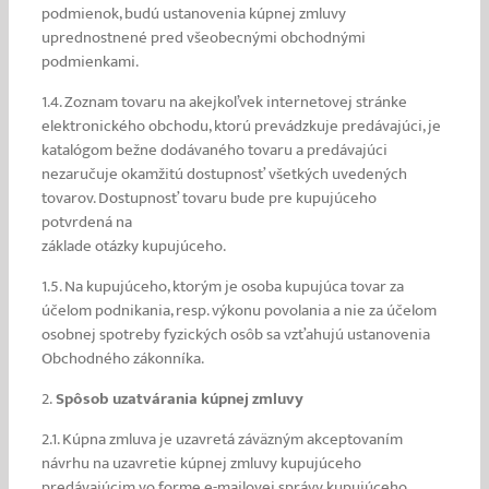
podmienok, budú ustanovenia kúpnej zmluvy
uprednostnené pred všeobecnými obchodnými
podmienkami.
1.4. Zoznam tovaru na akejkoľvek internetovej stránke
elektronického obchodu, ktorú prevádzkuje predávajúci, je
katalógom bežne dodávaného tovaru a predávajúci
nezaručuje okamžitú dostupnosť všetkých uvedených
tovarov. Dostupnosť tovaru bude pre kupujúceho
potvrdená na
základe otázky kupujúceho.
1.5. Na kupujúceho, ktorým je osoba kupujúca tovar za
účelom podnikania, resp. výkonu povolania a nie za účelom
osobnej spotreby fyzických osôb sa vzťahujú ustanovenia
Obchodného zákonníka.
2.
Spôsob uzatvárania kúpnej zmluvy
2.1. Kúpna zmluva je uzavretá záväzným akceptovaním
návrhu na uzavretie kúpnej zmluvy kupujúceho
predávajúcim vo forme e-mailovej správy kupujúceho