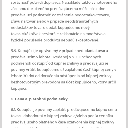
správnosť potvrdí dopravca. Na základe takto vyhotoveného
záznamu doručeného predávajúcemu môže následne
predávajúci poskytnúť odstránenie nedostatkov tovaru,
zľavu na tovar alebo v prípade neodstrániteľných
nedostatkov tovaru dodať kupujúcemu nový
tovar.
Akékoľvek neskoršie reklamácie na množstvo a
fyzické porušenie produktu nebudú akceptované.
5.9. Kupujúci je oprávnený v prípade nedodania tovaru
predávajúcim v lehote uvedenej v 5.2. Obchodných
podmienok odstúpiť od kúpnej zmluvy a predávajúci je
povinný vrátiť kupujúcemu už zaplatenú časť kúpnej ceny v
lehote 30 dní od doručenia odstúpenia od kúpnej zmluvy
bezhotovostným prevodom na účet kupujúceho, ktorý určil
kupujúci.
6.
Cena a platobné podmienky
6.1. Kupujúci je povinný zaplatiť predávajúcemu kúpnu cenu
tovaru dohodnutú v kúpnej zmluve a/alebo podľa cenníka
predávajúceho platného v čase uzatvorenia kúpnej zmluvy