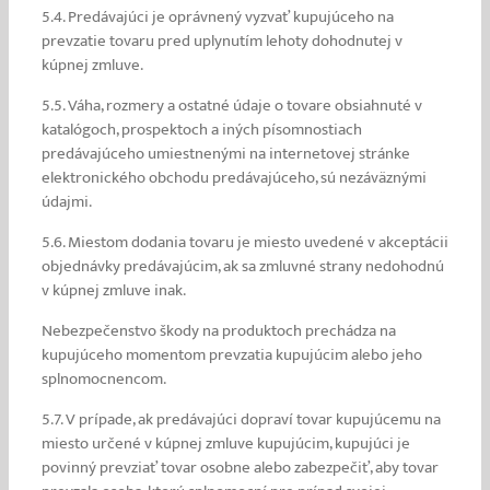
5.4. Predávajúci je oprávnený vyzvať kupujúceho na
prevzatie tovaru pred uplynutím lehoty dohodnutej v
kúpnej zmluve.
5.5. Váha, rozmery a ostatné údaje o tovare obsiahnuté v
katalógoch, prospektoch a iných písomnostiach
predávajúceho umiestnenými na internetovej stránke
elektronického obchodu predávajúceho, sú nezáväznými
údajmi.
5.6. Miestom dodania tovaru je miesto uvedené v akceptácii
objednávky predávajúcim, ak sa zmluvné strany nedohodnú
v kúpnej zmluve inak.
Nebezpečenstvo škody na produktoch prechádza na
kupujúceho momentom prevzatia kupujúcim alebo jeho
splnomocnencom.
5.7. V prípade, ak predávajúci dopraví tovar kupujúcemu na
miesto určené v kúpnej zmluve kupujúcim, kupujúci je
povinný prevziať tovar osobne alebo zabezpečiť, aby tovar