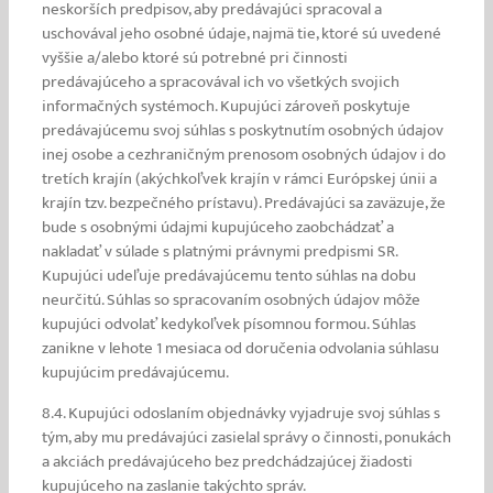
neskorších predpisov, aby predávajúci spracoval a
uschovával jeho osobné údaje, najmä tie, ktoré sú uvedené
vyššie a/alebo ktoré sú potrebné pri činnosti
predávajúceho a spracovával ich vo všetkých svojich
informačných systémoch. Kupujúci zároveň poskytuje
predávajúcemu svoj súhlas s poskytnutím osobných údajov
inej osobe a cezhraničným prenosom osobných údajov i do
tretích krajín (akýchkoľvek krajín v rámci Európskej únii a
krajín tzv. bezpečného prístavu). Predávajúci sa zaväzuje, že
bude s osobnými údajmi kupujúceho zaobchádzať a
nakladať v súlade s platnými právnymi predpismi SR.
Kupujúci udeľuje predávajúcemu tento súhlas na dobu
neurčitú. Súhlas so spracovaním osobných údajov môže
kupujúci odvolať kedykoľvek písomnou formou. Súhlas
zanikne v lehote 1 mesiaca od doručenia odvolania súhlasu
kupujúcim predávajúcemu.
8.4. Kupujúci odoslaním objednávky vyjadruje svoj súhlas s
tým, aby mu predávajúci zasielal správy o činnosti, ponukách
a akciách predávajúceho bez predchádzajúcej žiadosti
kupujúceho na zaslanie takýchto správ.