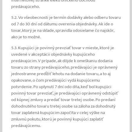
internetovej stránke elektronického obchodu
predávajúceho.
5.2.
Vo všeobecnosti je termín dodávky alebo odberu tovaru
od 7 do 30 dní od dátumu overenia objednávky.
Ak ide o
tovar, ktorý je na sklade, spravidla odosielame čo najskôr,
ako je to možné.
5.3. Kupujúci je povinný prevziať tovar v mieste, ktoré je
uvedené v akceptácii objednávky kupujúceho
predávajúcim. V prípade, ak dôjde k omeškaniu dodania
tovaru zo strany predávajúceho, predávajúci je oprávnený
jednostranne predĺžiť lehotu na dodanie tovaru, a to aj
opakovane, o čom predávajúci vydá kupujúcemu
potvrdenie. Po uplynutí 7 dní odo dňa, keď bol kupujúci
povinný tovar prevziať, je predávajúci oprávnený odstúpiť
od kúpnej zmluvy a predať tovar tretej osobe. Po predaní
dohodnutého tovaru tretej osobe sa záloha za dohodnutý
tovar zaplatená kupujúcim započíta v celej výške na
zmluvnú pokutu, ktorú je povinný kupujúci zaplatiť
predávajúcemu.