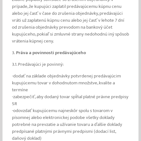
prípade, že kupujúci zaplatil predávajúcemu kúpnu cenu
alebo jej časť v čase do zrušenia objednávky, predávajúci
vráti už zaplatenú kúpnu cenu alebo jej časť v lehote 7 dní
od zrušenia objednávky prevodom na bankový účet
kupujúceho, pokiaľ si zmluvné strany nedohodnú iný spôsob
vrátenia kúpnej ceny.
3.
Práva a povinnosti predávajúceho
3.1. Predávajúci je povinný:
-dodať na základe objednávky potvrdenej predávajúcim
kupujúcemu tovar v dohodnutom množstve, kvalite a
termíne
-zabezpečiť, aby dodaný tovar spĺňal platné právne predpisy
SR
-odovzdať kupujúcemu najneskôr spolu s tovarom v
písomnej alebo elektronickej podobe všetky doklady
potrebné na prevzatie a užívanie tovaru a ďalšie doklady
predpísané platnými právnymi predpismi (dodací list,
daňový doklad)