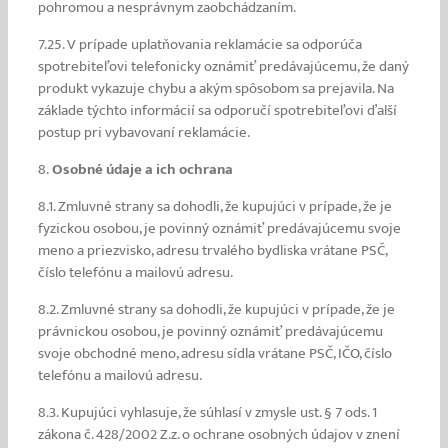
pohromou a nesprávnym zaobchádzaním.
7.25. V prípade uplatňovania reklamácie sa odporúča
spotrebiteľovi telefonicky oznámiť predávajúcemu, že daný
produkt vykazuje chybu a akým spôsobom sa prejavila. Na
základe týchto informácií sa odporučí spotrebiteľovi ďalší
postup pri vybavovaní reklamácie.
8.
Osobné údaje a ich ochrana
8.1. Zmluvné strany sa dohodli, že kupujúci v prípade, že je
fyzickou osobou, je povinný oznámiť predávajúcemu svoje
meno a priezvisko, adresu trvalého bydliska vrátane PSČ,
číslo telefónu a mailovú adresu.
8.2. Zmluvné strany sa dohodli, že kupujúci v prípade, že je
právnickou osobou, je povinný oznámiť predávajúcemu
svoje obchodné meno, adresu sídla vrátane PSČ, IČO, číslo
telefónu a mailovú adresu.
8.3. Kupujúci vyhlasuje, že súhlasí v zmysle ust. § 7 ods. 1
zákona č. 428/2002 Z.z. o ochrane osobných údajov v znení