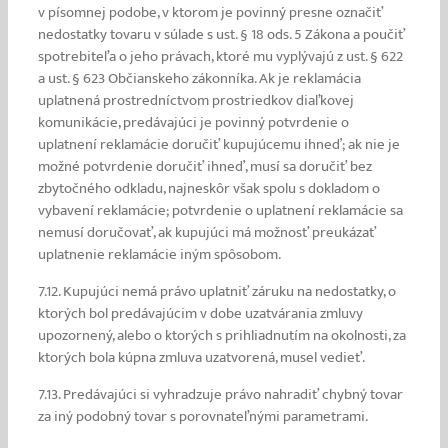
v písomnej podobe, v ktorom je povinný presne označiť
nedostatky tovaru v súlade s ust. § 18 ods. 5 Zákona a poučiť
spotrebiteľa o jeho právach, ktoré mu vyplývajú z ust. § 622
a ust. § 623 Občianskeho zákonníka. Ak je reklamácia
uplatnená prostredníctvom prostriedkov diaľkovej
komunikácie, predávajúci je povinný potvrdenie o
uplatnení reklamácie doručiť kupujúcemu ihneď; ak nie je
možné potvrdenie doručiť ihneď, musí sa doručiť bez
zbytočného odkladu, najneskôr však spolu s dokladom o
vybavení reklamácie; potvrdenie o uplatnení reklamácie sa
nemusí doručovať, ak kupujúci má možnosť preukázať
uplatnenie reklamácie iným spôsobom.
7.12. Kupujúci nemá právo uplatniť záruku na nedostatky, o
ktorých bol predávajúcim v dobe uzatvárania zmluvy
upozornený, alebo o ktorých s prihliadnutím na okolnosti, za
ktorých bola kúpna zmluva uzatvorená, musel vedieť.
7.13. Predávajúci si vyhradzuje právo nahradiť chybný tovar
za iný podobný tovar s porovnateľnými parametrami.