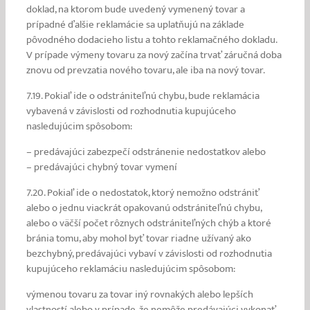
doklad, na ktorom bude uvedený vymenený tovar a
prípadné ďalšie reklamácie sa uplatňujú na základe
pôvodného dodacieho listu a tohto reklamačného dokladu.
V prípade výmeny tovaru za nový začína trvať záručná doba
znovu od prevzatia nového tovaru, ale iba na nový tovar.
7.19. Pokiaľ ide o odstrániteľnú chybu, bude reklamácia
vybavená v závislosti od rozhodnutia kupujúceho
nasledujúcim spôsobom:
– predávajúci zabezpečí odstránenie nedostatkov alebo
– predávajúci chybný tovar vymení
7.20. Pokiaľ ide o nedostatok, ktorý nemožno odstrániť
alebo o jednu viackrát opakovanú odstrániteľnú chybu,
alebo o väčší počet rôznych odstrániteľných chýb a ktoré
bránia tomu, aby mohol byť tovar riadne užívaný ako
bezchybný, predávajúci vybaví v závislosti od rozhodnutia
kupujúceho reklamáciu nasledujúcim spôsobom:
výmenou tovaru za tovar iný rovnakých alebo lepších
vlastností alebo v prípade, že nemôže predávajúci vykonať