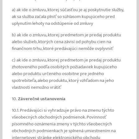
a) ak ide o zmluvu, ktorej súčasťou je aj poskytnutie služby,
ak sa služba začala plniť so súhlasom kupujúceho pred
uplynutím lehoty na odstúpenie od zmluvy
b) ak ide o zmluvu, ktorej predmetom je predaj produktu
alebo služieb, ktorých cena závisí od pohybu cien na
finančnom trhu, ktoré predávajúci nemôže ovplyvniť
c) ak ide o zmluvu, ktorej predmetom je predaj produktu
zhotoveného podľa osobitých požiadaviek kupujúceho
alebo produktu určeného osobitne pre jedného
spotrebiteľa, alebo produktu, ktorý vzhľadom na jeho
vlastnosti nemožno vrátiť
10.
Záverečné ustanovenia
10.1. Predávajúci si vyhradzuje právo na zmenu týchto
všeobecných obchodných podmienok. Povinnosť
písomného oznámenia zmeny v týchto všeobecných
obchodných podmienkach je splnená umiestnením na
internetovej stránke elektronického obchodu