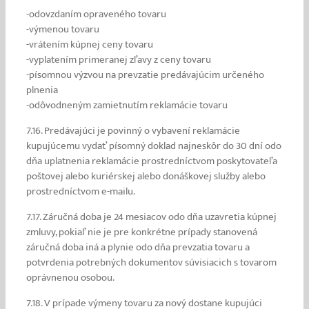
-odovzdaním opraveného tovaru
-výmenou tovaru
-vrátením kúpnej ceny tovaru
-vyplatením primeranej zľavy z ceny tovaru
-písomnou výzvou na prevzatie predávajúcim určeného
plnenia
-odôvodneným zamietnutím reklamácie tovaru
7.16. Predávajúci je povinný o vybavení reklamácie
kupujúcemu vydať písomný doklad najneskôr do 30 dní odo
dňa uplatnenia reklamácie prostredníctvom poskytovateľa
poštovej alebo kuriérskej alebo donáškovej služby alebo
prostredníctvom e-mailu.
7.17. Záručná doba je 24 mesiacov odo dňa uzavretia kúpnej
zmluvy, pokiaľ nie je pre konkrétne prípady stanovená
záručná doba iná a plynie odo dňa prevzatia tovaru a
potvrdenia potrebných dokumentov súvisiacich s tovarom
oprávnenou osobou.
7.18. V prípade výmeny tovaru za nový dostane kupujúci