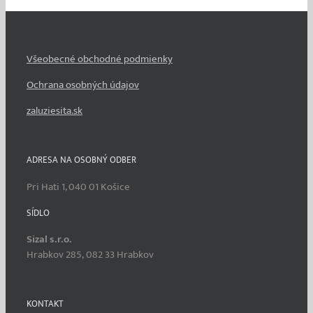
Všeobecné obchodné podmienky
Ochrana osobných údajov
zaluziesita.sk
ADRESA NA OSOBNÝ ODBER
Pri Hati 1, 040 01 Košice
SÍDLO
Sizal s.r.o.
Hrabkov 285, 082 33 Hrabkov
KONTAKT