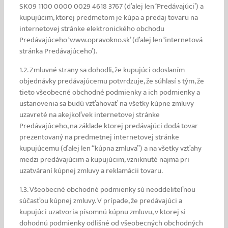
SK09 1100 0000 0029 4618 3767 (ďalej len ‘Predávajúci’) a
kupujúcim, ktorej predmetom je kúpa a predaj tovaru na
internetovej stránke elektronického obchodu
Predávajúceho ‘www.opravokno.sk’ (ďalej len ‘internetová
stránka Predávajúceho’).
1.2. Zmluvné strany sa dohodli, že kupujúci odoslaním
objednávky predávajúcemu potvrdzuje, že súhlasí s tým, že
tieto všeobecné obchodné podmienky a ich podmienky a
ustanovenia sa budú vzťahovať na všetky kúpne zmluvy
uzavreté na akejkoľvek internetovej stránke
Predávajúceho, na základe ktorej predávajúci dodá tovar
prezentovaný na predmetnej internetovej stránke
kupujúcemu (ďalej len “kúpna zmluva”) a na všetky vzťahy
medzi predávajúcim a kupujúcim, vzniknuté najmä pri
uzatváraní kúpnej zmluvy a reklamácii tovaru.
1.3. Všeobecné obchodné podmienky sú neoddeliteľnou
súčasťou kúpnej zmluvy. V prípade, že predávajúci a
kupujúci uzatvoria písomnú kúpnu zmluvu, v ktorej si
dohodnú podmienky odlišné od všeobecných obchodných