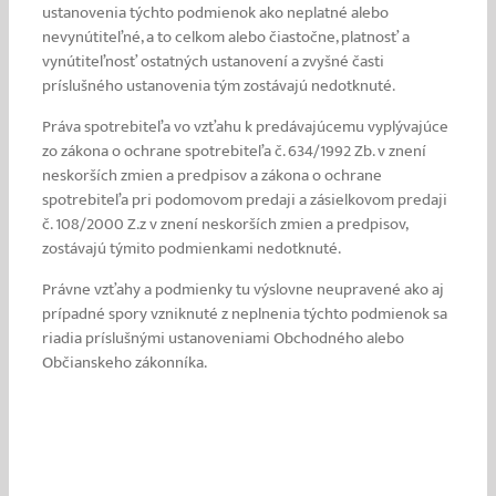
ustanovenia týchto podmienok ako neplatné alebo
nevynútiteľné, a to celkom alebo čiastočne, platnosť a
vynútiteľnosť ostatných ustanovení a zvyšné časti
príslušného ustanovenia tým zostávajú nedotknuté.
Práva spotrebiteľa vo vzťahu k predávajúcemu vyplývajúce
zo zákona o ochrane spotrebiteľa č. 634/1992 Zb. v znení
neskorších zmien a predpisov a zákona o ochrane
spotrebiteľa pri podomovom predaji a zásielkovom predaji
č. 108/2000 Z.z v znení neskorších zmien a predpisov,
zostávajú týmito podmienkami nedotknuté.
Právne vzťahy a podmienky tu výslovne neupravené ako aj
prípadné spory vzniknuté z neplnenia týchto podmienok sa
riadia príslušnými ustanoveniami Obchodného alebo
Občianskeho zákonníka.