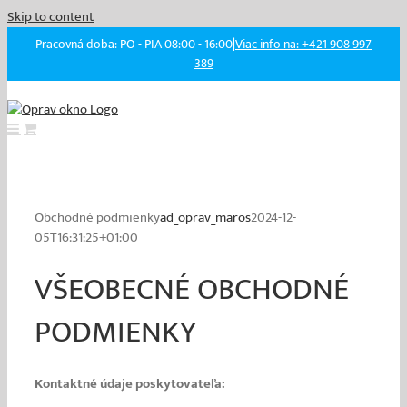
Skip to content
Pracovná doba: PO - PIA 08:00 - 16:00
|
Viac info na: +421 908 997
389
Obchodné podmienky
ad_oprav_maros
2024-12-
05T16:31:25+01:00
VŠEOBECNÉ OBCHODNÉ
PODMIENKY
Kontaktné údaje poskytovateľa: