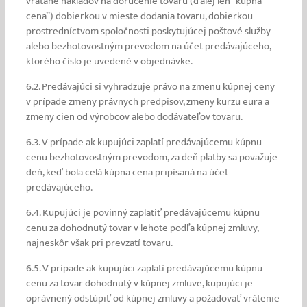
vrátane nákladov na doručenie tovaru (ďalej len “kúpna
cena”) dobierkou v mieste dodania tovaru, dobierkou
prostredníctvom spoločnosti poskytujúcej poštové služby
alebo bezhotovostným prevodom na účet predávajúceho,
ktorého číslo je uvedené v objednávke.
6.2. Predávajúci si vyhradzuje právo na zmenu kúpnej ceny
v prípade zmeny právnych predpisov, zmeny kurzu eura a
zmeny cien od výrobcov alebo dodávateľov tovaru.
6.3. V prípade ak kupujúci zaplatí predávajúcemu kúpnu
cenu bezhotovostným prevodom, za deň platby sa považuje
deň, keď bola celá kúpna cena pripísaná na účet
predávajúceho.
6.4. Kupujúci je povinný zaplatiť predávajúcemu kúpnu
cenu za dohodnutý tovar v lehote podľa kúpnej zmluvy,
najneskôr však pri prevzatí tovaru.
6.5. V prípade ak kupujúci zaplatí predávajúcemu kúpnu
cenu za tovar dohodnutý v kúpnej zmluve, kupujúci je
oprávnený odstúpiť od kúpnej zmluvy a požadovať vrátenie