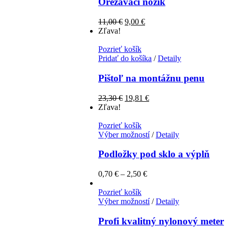
Orezávací nožík
11,00
€
9,00
€
Zľava!
Pozrieť košík
Pridať do košíka
/
Detaily
Pištoľ na montážnu penu
23,30
€
19,81
€
Zľava!
Pozrieť košík
Výber možností
/
Detaily
Podložky pod sklo a výplň
0,70
€
–
2,50
€
Pozrieť košík
Výber možností
/
Detaily
Profi kvalitný nylonový meter