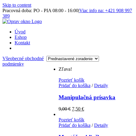
Skip to content
Pracovná doba: PO - PIA 08:00 - 16:00
|
Viac info na: +421 908 997
389
Úvod
Eshop
Kontakt
Všeobecné obchodné
podmienky
Zľava!
Pozrieť košík
Pridať do košíka
/
Detaily
Manipulačná prísavka
9,00
€
7,50
€
Pozrieť košík
Pridať do košíka
/
Detaily