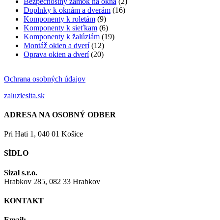
Bezpečnostný zámok na okná
(2)
Doplnky k oknám a dverám
(16)
Komponenty k roletám
(9)
Komponenty k sieťkam
(6)
Komponenty k žalúziám
(19)
Montáž okien a dverí
(12)
Oprava okien a dverí
(20)
Ochrana osobných údajov
zaluziesita.sk
ADRESA NA OSOBNÝ ODBER
Pri Hati 1, 040 01 Košice
SÍDLO
Sizal s.r.o.
Hrabkov 285, 082 33 Hrabkov
KONTAKT
Email: