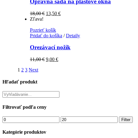
Opravná sada na plastové okná
18,00
€
13,50
€
Zľava!
Pozrieť košík
Pridať do košíka
/
Detaily
Orezávací nožík
11,00
€
9,00
€
1
2
3
Next
Hľadať produkt
Filtrovať podľa ceny
Filter
Kategórie produktov