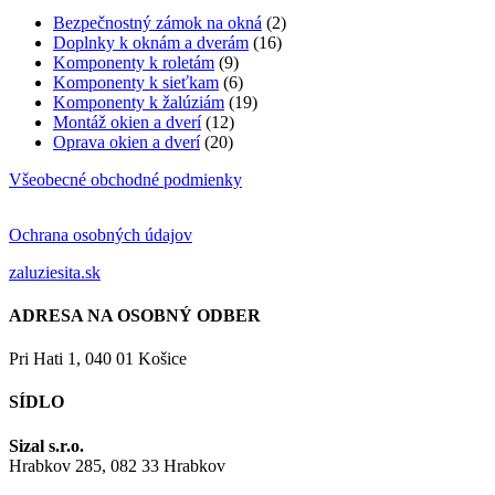
Bezpečnostný zámok na okná
(2)
Doplnky k oknám a dverám
(16)
Komponenty k roletám
(9)
Komponenty k sieťkam
(6)
Komponenty k žalúziám
(19)
Montáž okien a dverí
(12)
Oprava okien a dverí
(20)
Všeobecné obchodné podmienky
Ochrana osobných údajov
zaluziesita.sk
ADRESA NA OSOBNÝ ODBER
Pri Hati 1, 040 01 Košice
SÍDLO
Sizal s.r.o.
Hrabkov 285, 082 33 Hrabkov