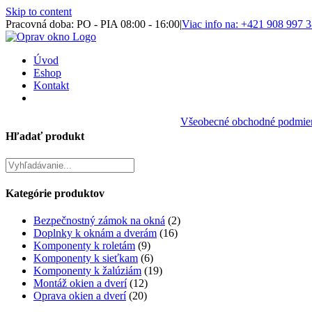
Skip to content
Pracovná doba: PO - PIA 08:00 - 16:00
|
Viac info na: +421 908 997 
Úvod
Eshop
Kontakt
Všeobecné obchodné podmie
Hľadať produkt
Kategórie produktov
Bezpečnostný zámok na okná
(2)
Doplnky k oknám a dverám
(16)
Komponenty k roletám
(9)
Komponenty k sieťkam
(6)
Komponenty k žalúziám
(19)
Montáž okien a dverí
(12)
Oprava okien a dverí
(20)