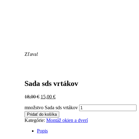
Zľava!
Sada sds vrtákov
18,00
€
15,00
€
množstvo Sada sds vrtákov
Pridať do košíka
Kategórie:
Montáž okien a dverí
Popis