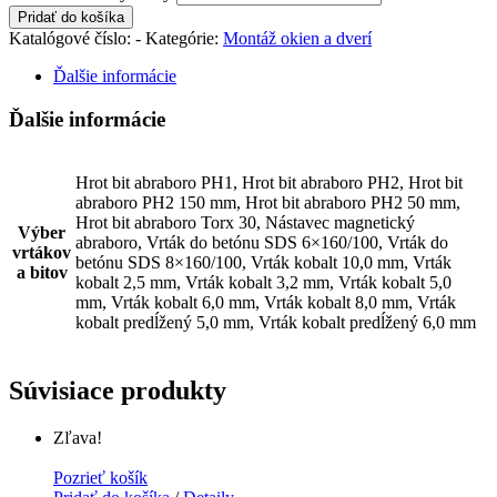
Pridať do košíka
Katalógové číslo:
-
Kategórie:
Montáž okien a dverí
Ďalšie informácie
Ďalšie informácie
Hrot bit abraboro PH1, Hrot bit abraboro PH2, Hrot bit
abraboro PH2 150 mm, Hrot bit abraboro PH2 50 mm,
Hrot bit abraboro Torx 30, Nástavec magnetický
Výber
abraboro, Vrták do betónu SDS 6×160/100, Vrták do
vrtákov
betónu SDS 8×160/100, Vrták kobalt 10,0 mm, Vrták
a bitov
kobalt 2,5 mm, Vrták kobalt 3,2 mm, Vrták kobalt 5,0
mm, Vrták kobalt 6,0 mm, Vrták kobalt 8,0 mm, Vrták
kobalt predĺžený 5,0 mm, Vrták kobalt predĺžený 6,0 mm
Súvisiace produkty
Zľava!
Pozrieť košík