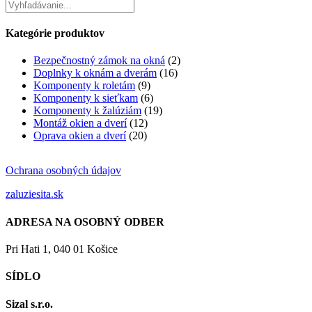
Kategórie produktov
Bezpečnostný zámok na okná
(2)
Doplnky k oknám a dverám
(16)
Komponenty k roletám
(9)
Komponenty k sieťkam
(6)
Komponenty k žalúziám
(19)
Montáž okien a dverí
(12)
Oprava okien a dverí
(20)
Ochrana osobných údajov
zaluziesita.sk
ADRESA NA OSOBNÝ ODBER
Pri Hati 1, 040 01 Košice
SÍDLO
Sizal s.r.o.